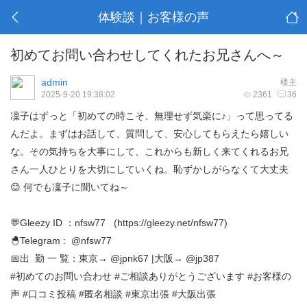
体験談｜お客様の声
初めてお問い合わせしてくれたお兄さんへ～
admin
楼主
2025-9-20 19:38:02
2361
36
凜子はずっと「初めての時こそ、無理せず気楽に♪」って思ってる
んだよ。まずはお話して、質問して、安心してもらえたら嬉しい
な。その気持ちを大事にして、これからも新しく来てくれるお兄
さん一人ひとりを大切にしていくね。恥ずかしがらなくて大丈夫
😊 何でも凜子に聞いてね～
💬Gleezy ID ：nfsw77 (
https://gleezy.net/nfsw77
)
🐣Telegram : @nfsw77
📅出 勤 一 覧：東京→ @jpnk67 |大阪→ @jp387
#初めてのお問い合わせ #ご相談ありがとうございます #お客様の
声 #口コミ投稿 #匿名相談 #東京出張 #大阪出張