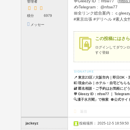
💬Gleezy ID ：nfsw77 (
https:
管理者
・
✍️Telegram : @nfsw77
📅全リンク総合案内： c.gleezy.t
大
積分
6979
#東京出張 #デリヘル #素人女
阪
メッセー
ジを送信
デ
この投稿にはさら
リ
ログイン
してダウンロ
ヘ
すぐ登録
ル
出
張
📍 東京23区 / 大阪市内｜即日OK
・
💴 現金のみ｜ホテル・自宅どちら
🔐 匿名相談・ご予約はお気軽にど
宅
💬 Gleezy ID：nfsw77 ｜ Teleg
配
🔍凜子水月閣」で検索 🌐 公式サイト：ht
O
返信
K
jackeyz
投稿場所： 2025-12-5 18:59:50
｜