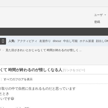
ユーザ
ー名
密碼
人気:
アクティビティ
友達作り
discuz
中出し可能
ホテル派遣
顔出しO
検
声
›
見た目がきれいとかじゃなくて 時間が終わるのが惜しく ...
初心者ガイド
英語対応
巨乳
美脚
清楚系
ギャル
制服女子
ロリ系
ホテ
索
くて 時間が終わるのが惜しくなる人
[リンクをコピー]
|
すべてのフロアを表示
り取りの中で自然に生まれるものだと思っています
ととき
いです😃