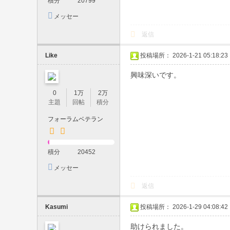
積分
20799
日
メッセー
ジを送信
対
返信
応
Like
投稿場所： 2026-1-21 05:18:23
・
現
興味深いです。
金
0
1万
2万
主題
回帖
積分
の
み
フォーラムベテラン
・
予
積分
20452
約
メッセー
制
ジを送信
返信
｜
素
Kasumi
投稿場所： 2026-1-29 04:08:42
人
助けられました。