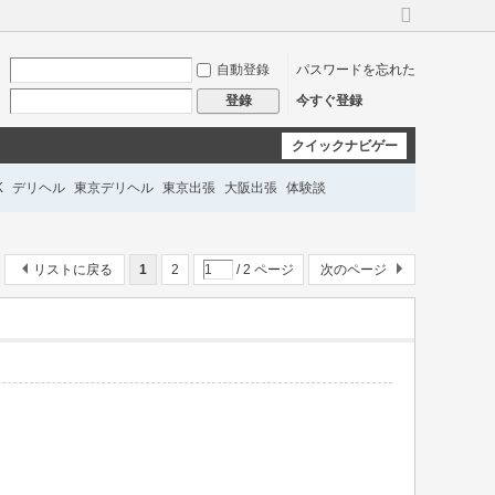
広
い
自動登錄
パスワードを忘れた
バ
ー
今すぐ登録
登錄
ジ
ョ
クイックナビゲー
ン
に
ション
K
デリヘル
東京デリヘル
東京出張
大阪出張
体験談
切
り
替
ル派遣
即日対応
深夜OK
匿名予約
口コミ
え
リストに戻る
1
2
/ 2 ページ
次のページ