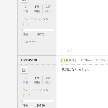
系
0
1万
1万
・
主題
回帖
積分
可
フォーラムベテラン
愛
い
積分
19671
系
メッセー
・
ジを送信
返信
巨
乳
Hk3345678
投稿場所： 2026-2-5 01:33:22
|
・
勉強になりました。
人
0
1万
2万
妻
主題
回帖
積分
在
フォーラムベテラン
籍
｜
積分
20799