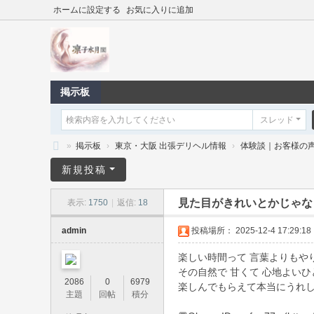
ホームに設定する
お気に入りに追加
掲示板
スレッド
»
掲示板
›
東京・大阪 出張デリヘル情報
›
体験談｜お客様の
凛
新規投稿
子
見た目がきれいとかじゃな
表示:
1750
|
返信:
18
水
月
admin
投稿場所： 2025-12-4 17:29:18
閣
楽しい時間って 言葉よりもや
｜
その自然で 甘くて 心地よいひ
2086
0
6979
楽しんでもらえて本当にうれし
東
主題
回帖
積分
京