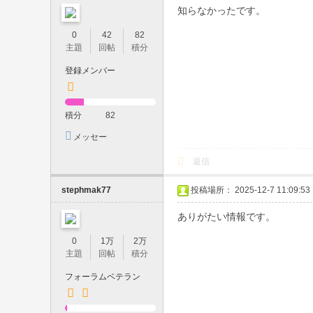
都
知らなかったです。
内
0
42
82
23
主題
回帖
積分
区
登録メンバー
・
梅
積分
82
田
メッセー
・
ジを送信
返信
難
波
stephmak77
投稿場所： 2025-12-7 11:09:53
対
ありがたい情報です。
応
0
1万
2万
｜
主題
回帖
積分
中
フォーラムベテラン
出
し