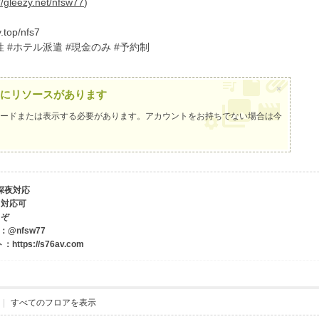
//gleezy.net/nfsw77
)
op/nfs7
性 #ホテル派遣 #現金のみ #予約制
×
にリソースがあります
ードまたは表示する必要があります。アカウントをお持ちでない場合は
今
・深夜対応
も対応可
うぞ
ram：@nfsw77
tps://s76av.com
|
すべてのフロアを表示