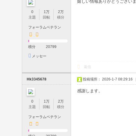
嬉しい情報ありがとうござい
レ
イ
0
1万
2万
主題
回帖
積分
・
フォーラムベテラン
玩
具
積分
20799
・
撮
メッセー
ジを送信
影
返信
｜
Hk3345678
投稿場所： 2026-1-7 08:29:16
|
ホ
感謝します。
テ
ル
0
1万
2万
主題
回帖
積分
派
フォーラムベテラン
遣
・
即