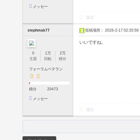
本
メッセー
人
ジを送信
返信
保
証
stephmak77
投稿場所： 2026-2-17 02:35:56
・
いいですね。
口
0
1万
2万
コ
主題
回帖
積分
ミ
フォーラムベテラン
高
評
積分
20473
価
メッセー
・
ジを送信
リ
返信
ピ
ー
タ