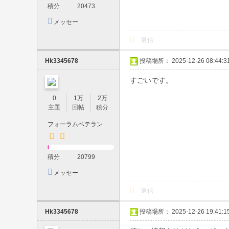
積分
20473
・
メッセー
口
ジを送信
返信
内
発
Hk3345678
投稿場所： 2025-12-26 08:44:3
射
すごいです。
・
0
1万
2万
顔
主題
回帖
積分
射
フォーラムベテラン
・
生
積分
20799
中
メッセー
・
ジを送信
制
返信
服
Hk3345678
投稿場所： 2025-12-26 19:41:1
プ