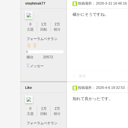
レ
stephmak77
投稿場所： 2026-3-31 16:46:16
イ
確かにそうですね。
・
0
1万
2万
玩
主題
回帖
積分
具
フォーラムベテラン
・
撮
積分
20572
影
メッセー
｜
ジを送信
返信
ホ
テ
Like
投稿場所： 2026-4-6 19:32:53
|
ル
知れて良かったです。
派
0
1万
2万
遣
主題
回帖
積分
・
フォーラムベテラン
即