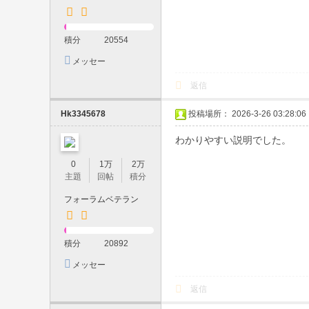
・
口
積分
20554
内
メッセー
ジを送信
発
返信
射
Hk3345678
投稿場所： 2026-3-26 03:28:06
・
顔
わかりやすい説明でした。
射
0
1万
2万
・
主題
回帖
積分
生
フォーラムベテラン
中
・
積分
20892
制
メッセー
服
ジを送信
返信
プ