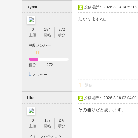
都
Yyddt
投稿場所： 2026-3-13 14:59:18
内
助かりますね。
23
区
0
154
272
主題
回帖
積分
・
中級メンバー
梅
田
・
積分
272
難
メッセー
ジを送信
波
返信
対
Like
投稿場所： 2026-3-18 02:04:01
応
｜
その通りだと思います。
中
0
1万
2万
主題
回帖
積分
出
し
フォーラムベテラン