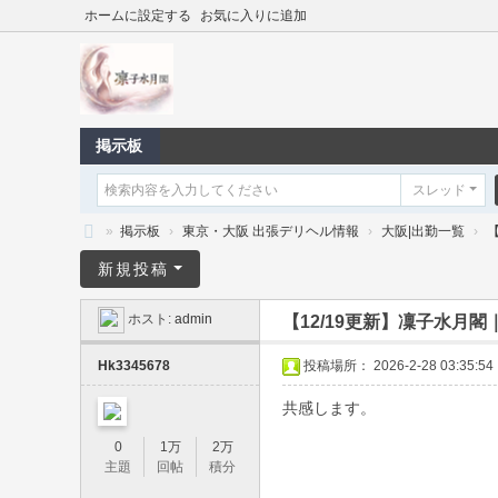
ホームに設定する
お気に入りに追加
掲示板
スレッド
»
掲示板
›
東京・大阪 出張デリヘル情報
›
大阪|出勤一覧
›
【
凛
新規投稿
子
ホスト:
admin
【12/19更新】凜子水月
水
月
Hk3345678
投稿場所： 2026-2-28 03:35:54
閣
共感します。
｜
0
1万
2万
東
主題
回帖
積分
京