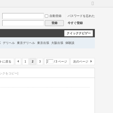
広
い
自動登錄
パスワードを忘れた
バ
ー
今すぐ登録
登錄
ジ
ョ
クイックナビゲー
ン
に
ション
K
デリヘル
東京デリヘル
東京出張
大阪出張
体験談
切
り
替
ル派遣
即日対応
深夜OK
匿名予約
口コミ
え
トに戻る
1
2
3
/ 3 ページ
次のページ
リンクをコピー]