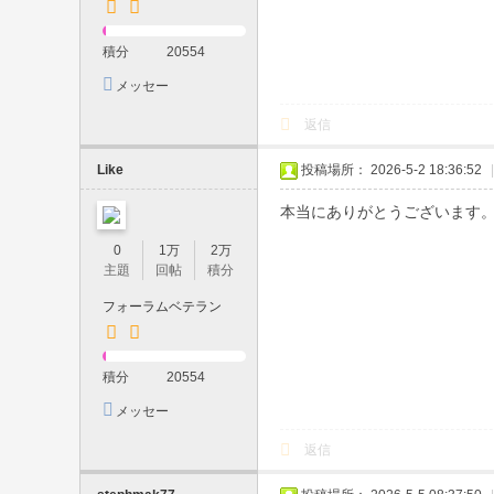
日
積分
20554
対
メッセー
応
ジを送信
・
返信
現
Like
投稿場所： 2026-5-2 18:36:52
|
金
本当にありがとうございます
の
0
1万
2万
み
主題
回帖
積分
・
フォーラムベテラン
予
約
積分
20554
制
メッセー
｜
ジを送信
素
返信
人