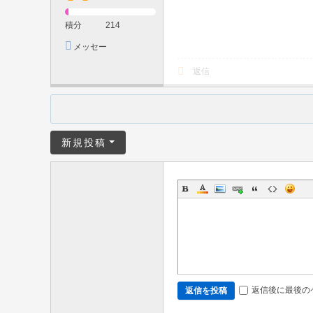
本
人
積分
214
保
メッセー
ジを送信
証
返信
・
口
コ
ミ
新規投稿
高
評
価
・
リ
ピ
ー
返信後に最後の
返信を投稿
タ