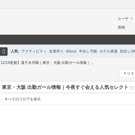
ユーザ
ー名
密碼
人気:
アクティビティ
友達作り
discuz
中出し可能
ホテル派遣
顔出しO
検
12/19更新】凜子水月閣｜東京・大阪 出勤ガール情報｜ ...
初心者ガイド
英語対応
巨乳
美脚
清楚系
ギャル
制服女子
ロリ系
ホテ
索
リス
閣｜東京・大阪 出勤ガール情報｜今夜すぐ会える人気セレクト
[
|
すべてのフロアを表示