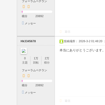
フォーラムベテラン
・
大
積分
20892
阪
メッセー
デ
ジを送信
返信
リ
ヘ
Hk3345678
投稿場所： 2026-3-2 01:48:20
|
ル
本当にありがとうございます
出
0
1万
2万
張
主題
回帖
積分
・
フォーラムベテラン
宅
配
積分
20892
O
メッセー
K
ジを送信
｜
返信