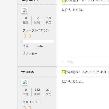
stephmak77
投稿場所： 2026-5-5 08:37:50
|
系
助かりますね。
・
可
0
1万
2万
主題
回帖
積分
愛
フォーラムベテラン
い
系
・
積分
20572
巨
メッセー
ジを送信
乳
返信
・
wc10155
投稿場所： 2026-5-7 22:04:31
|
人
妻
助かりました。
在
0
142
214
主題
回帖
積分
籍
｜
中級メンバー