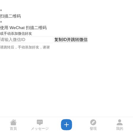
×
扫描二维码
×
使用 WeChat 扫描二维码
或手动添加微信好友
复制ID并跳转微信
请跳转后，手动添加好友，谢谢
首頁
メッセージ
發現
我的