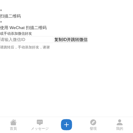
×
扫描二维码
×
使用 WeChat 扫描二维码
或手动添加微信好友
复制ID并跳转微信
请跳转后，手动添加好友，谢谢
首頁
メッセージ
發現
我的