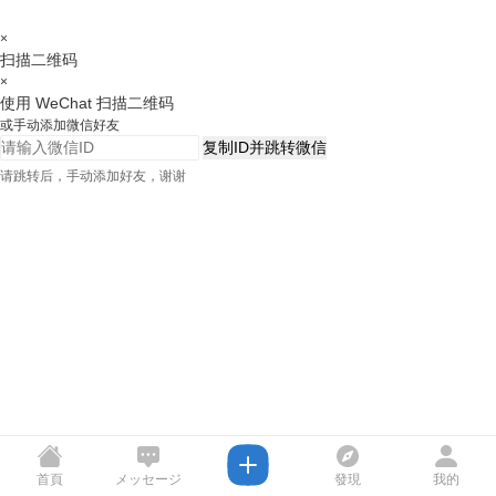
×
扫描二维码
×
使用 WeChat 扫描二维码
或手动添加微信好友
复制ID并跳转微信
请跳转后，手动添加好友，谢谢
首頁
メッセージ
發現
我的