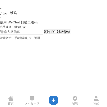
×
扫描二维码
×
使用 WeChat 扫描二维码
或手动添加微信好友
复制ID并跳转微信
请跳转后，手动添加好友，谢谢
首頁
メッセージ
發現
我的