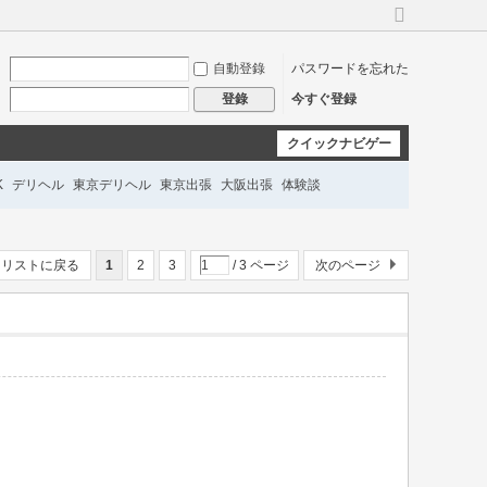
広
い
自動登錄
パスワードを忘れた
バ
ー
今すぐ登録
登錄
ジ
ョ
クイックナビゲー
ン
に
ション
K
デリヘル
東京デリヘル
東京出張
大阪出張
体験談
切
り
替
ル派遣
即日対応
深夜OK
匿名予約
口コミ
え
リストに戻る
1
2
3
/ 3 ページ
次のページ