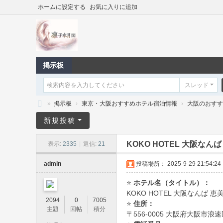
ホームに設定する
お気に入りに追加
掲示板
スレッド
»
掲示板
›
東京・大阪おすすめホテル宿泊情報
›
大阪のおすす
凛
新規投稿
子
KOKO HOTEL 大阪な
表示:
2335
|
返信:
21
水
月
admin
投稿場所： 2025-9-29 21:54:24
閣
⭐
ホテル名（タイトル）：
｜
KOKO HOTEL 大阪なんば
2094
0
7005
⭐
住所：
東
主題
回帖
積分
〒556-0005 大阪府大阪市
京