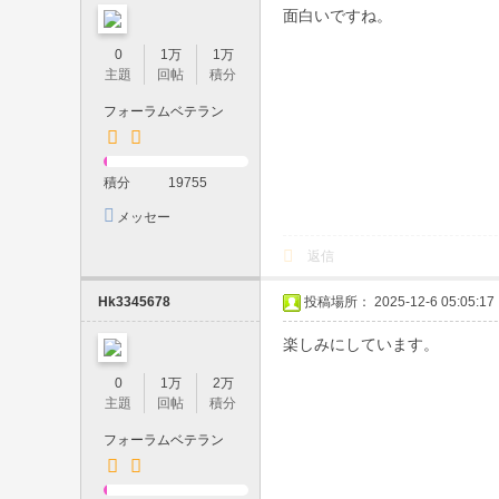
系
面白いですね。
・
0
1万
1万
主題
回帖
積分
可
愛
フォーラムベテラン
い
系
積分
19755
・
メッセー
ジを送信
巨
返信
乳
Hk3345678
投稿場所： 2025-12-6 05:05:17
・
人
楽しみにしています。
妻
0
1万
2万
在
主題
回帖
積分
籍
フォーラムベテラン
｜