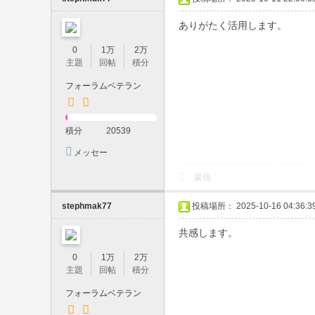
都
ありがたく活用します。
内
23
0
1万
2万
主題
回帖
積分
区
フォーラムベテラン
・
梅
田
積分
20539
・
メッセー
ジを送信
難
返信
波
stephmak77
投稿場所： 2025-10-16 04:36:3
対
応
共感します。
｜
0
1万
2万
中
主題
回帖
積分
出
フォーラムベテラン
し