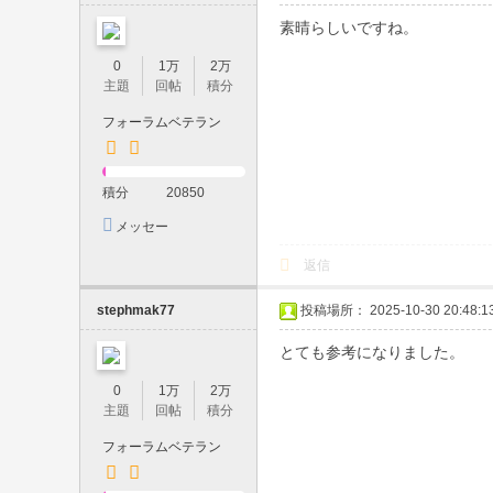
レ
素晴らしいですね。
イ
0
1万
2万
・
主題
回帖
積分
玩
フォーラムベテラン
具
・
積分
20850
撮
メッセー
影
ジを送信
返信
｜
ホ
stephmak77
投稿場所： 2025-10-30 20:48:1
テ
とても参考になりました。
ル
0
1万
2万
派
主題
回帖
積分
遣
フォーラムベテラン
・
即