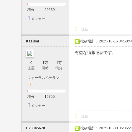
・
積分
20539
口
メッセー
内
ジを送信
返信
発
射
Kasumi
投稿場所： 2025-10-16 04:58:4
・
有益な情報感謝です。
顔
0
1万
1万
射
主題
回帖
積分
・
フォーラムベテラン
生
中
積分
19755
・
メッセー
制
ジを送信
返信
服
プ
Hk3345678
投稿場所： 2025-10-30 05:36:2