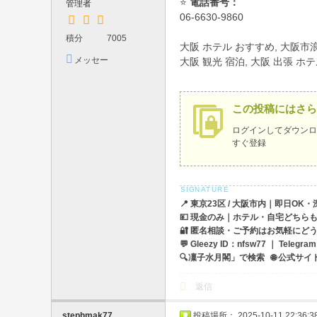
⭐
電話番号：
管理者
・
06-6630-9860
大
積分
7005
大阪 ホテル おすすめ, 大阪市浪
阪
メッセー
大阪 観光 宿泊, 大阪 出張 ホテ
ジを送信
デ
リ
この投稿にはさら
ヘ
ログイン
してダウンロ
ル
すぐ登録
出
張
・
📍 東京23区 / 大阪市内｜即日OK
💴 現金のみ｜ホテル・自宅どちら
宅
🔐 匿名相談・ご予約はお気軽にど
配
💬 Gleezy ID：nfsw77 ｜ Teleg
🔍凜子水月閣」で検索 🌐 公式サイト：ht
O
K
返信
｜
stephmak77
投稿場所： 2025-10-11 22:36:3