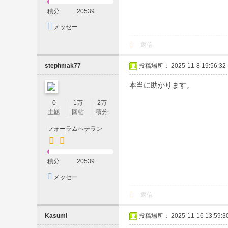
積分
20539
日
メッセー
対
ジを送信
応
返信
・
stephmak77
投稿場所： 2025-11-8 19:56:32
現
本当に助かります。
金
の
0
1万
2万
主題
回帖
積分
み
フォーラムベテラン
・
予
約
積分
20539
制
メッセー
ジを送信
｜
返信
素
Kasumi
投稿場所： 2025-11-16 13:59:3
人