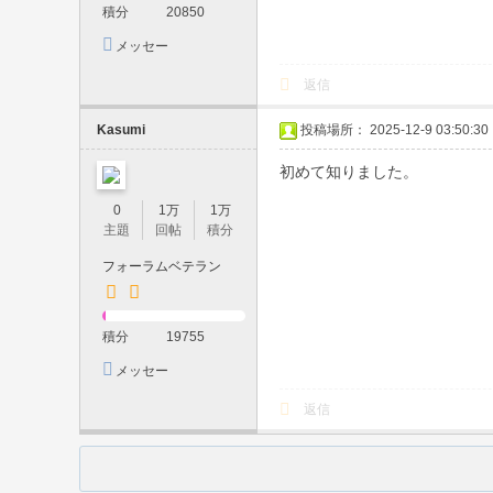
本
積分
20850
人
メッセー
保
ジを送信
返信
証
・
Kasumi
投稿場所： 2025-12-9 03:50:30
口
初めて知りました。
コ
0
1万
1万
ミ
主題
回帖
積分
高
フォーラムベテラン
評
価
積分
19755
・
メッセー
リ
ジを送信
返信
ピ
ー
タ