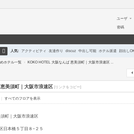
ユーザ
ー名
密碼
人気:
アクティビティ
友達作り
discuz
中出し可能
ホテル派遣
顔出しO
検
めホテル一覧
›
KOKO HOTEL 大阪なんば 恵美須町｜大阪市浪速区 ...
初心者ガイド
英語対応
巨乳
美脚
清楚系
ギャル
制服女子
ロリ系
ホテ
索
んば 恵美須町｜大阪市浪速区
[リンクをコピー]
|
すべてのフロアを表示
 恵美須町｜大阪市浪速区
浪速区日本橋５丁目８−２５