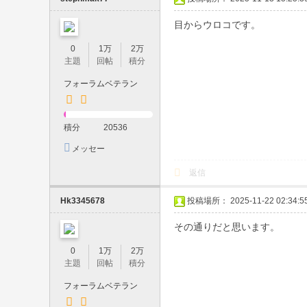
都
目からウロコです。
内
23
0
1万
2万
主題
回帖
積分
区
フォーラムベテラン
・
梅
田
積分
20536
・
メッセー
ジを送信
難
返信
波
Hk3345678
投稿場所： 2025-11-22 02:34:5
対
応
その通りだと思います。
｜
0
1万
2万
中
主題
回帖
積分
出
フォーラムベテラン
し