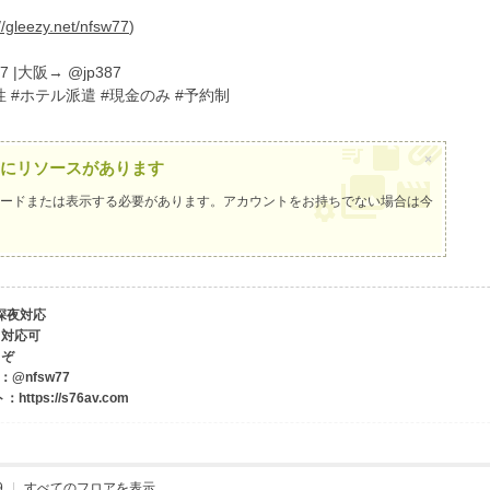
//gleezy.net/nfsw77
)
7 |大阪→ @jp387
性 #ホテル派遣 #現金のみ #予約制
×
にリソースがあります
ードまたは表示する必要があります。アカウントをお持ちでない場合は
今
・深夜対応
も対応可
うぞ
ram：@nfsw77
tps://s76av.com
9
|
すべてのフロアを表示