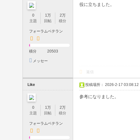
系
役に立ちました。
・
0
1万
2万
主題
回帖
積分
可
愛
フォーラムベテラン
い
系
積分
20503
・
メッセー
ジを送信
巨
返信
乳
Like
投稿場所： 2026-2-17 03:08:12
・
人
参考になりました。
妻
0
1万
2万
在
主題
回帖
積分
籍
フォーラムベテラン
｜