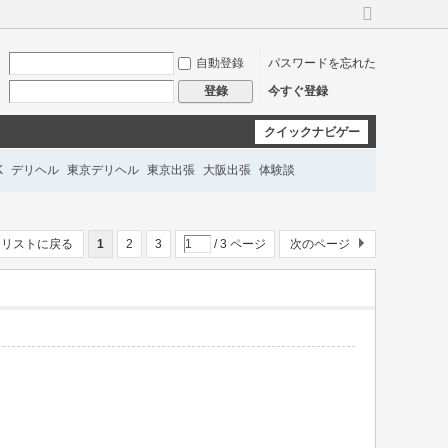
広
い
自動登錄
パスワードを忘れた
バ
ー
今すぐ登録
登錄
ジ
ョ
クイックナビゲー
ン
に
ション
K
デリヘル
東京デリヘル
東京出張
大阪出張
体験談
切
り
替
ル派遣
即日対応
深夜OK
匿名予約
口コミ
え
リストに戻る
1
2
3
/ 3 ページ
次のページ