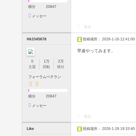
積分
20847
日
メッセー
対
ジを送信
応
返信
・
Hk3345678
投稿場所： 2026-1-16 12:41:00
現
早速やってみます。
金
の
0
1万
2万
主題
回帖
積分
み
フォーラムベテラン
・
予
約
積分
20847
制
メッセー
ジを送信
｜
返信
素
Like
投稿場所： 2026-1-28 19:33:40
人