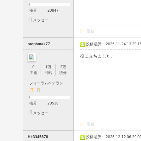
・
積分
20847
口
メッセー
内
ジを送信
返信
発
射
stephmak77
投稿場所： 2025-11-24 13:29:1
・
役に立ちました。
顔
0
1万
2万
射
主題
回帖
積分
・
フォーラムベテラン
生
中
積分
20536
・
メッセー
制
ジを送信
返信
服
プ
Hk3345678
投稿場所： 2025-12-12 06:29:0