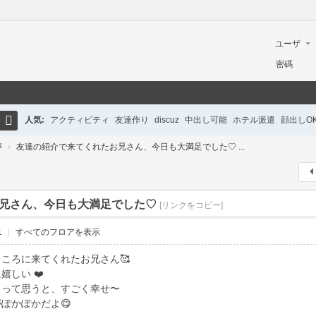
ユーザ
ー名
密碼
人気:
アクティビティ
友達作り
discuz
中出し可能
ホテル派遣
顔出しO
検
声
›
友達の紹介で来てくれたお兄さん、今日も大満足でした♡ ...
初心者ガイド
英語対応
巨乳
美脚
清楚系
ギャル
制服女子
ロリ系
ホテ
索
兄さん、今日も大満足でした♡
[リンクをコピー]
1
|
すべてのフロアを表示
ころに来てくれたお兄さん🥰
しい ❤️
るって思うと、すごく幸せ〜
ぽかぽかだよ😋