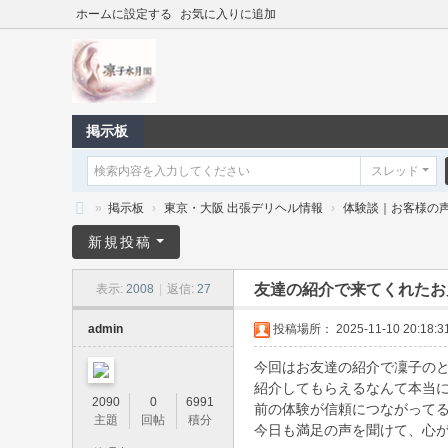
ホームに設定する
お気に入りに追加
掲示板
スレッド
»
掲示板
›
東京・大阪 出張デリヘル情報
›
体験談｜お客様の
凛
新規投稿
子
友達の紹介で来てくれたお
表示:
2008
|
返信:
27
水
月
admin
投稿場所： 2025-11-10 20:18:3
閣
今回はお友達の紹介で凜子のと
｜
紹介してもらえるなんて本当に嬉
2090
0
6991
前の体験が信頼につながって
東
主題
回帖
積分
今日も満足の声を聞けて、心が
京