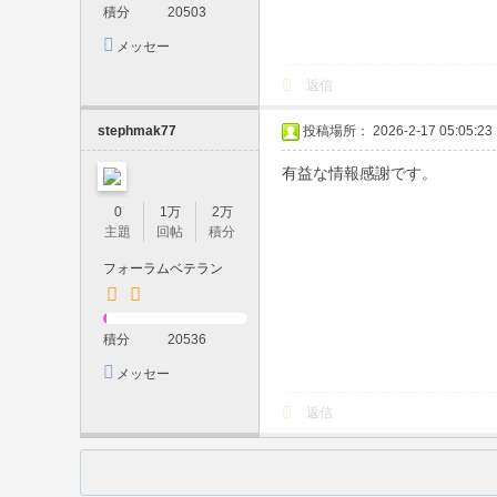
本
積分
20503
人
メッセー
保
ジを送信
返信
証
・
stephmak77
投稿場所： 2026-2-17 05:05:23
口
有益な情報感謝です。
コ
0
1万
2万
ミ
主題
回帖
積分
高
フォーラムベテラン
評
価
積分
20536
・
メッセー
リ
ジを送信
返信
ピ
ー
タ