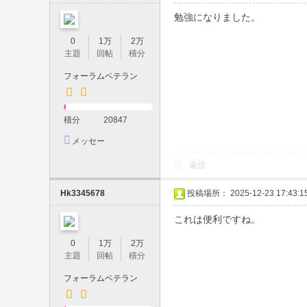
レ
勉強になりました。
イ
0
1万
2万
・
主題
回帖
積分
玩
フォーラムベテラン
具
・
積分
20847
撮
メッセー
影
ジを送信
返信
｜
ホ
Hk3345678
投稿場所： 2025-12-23 17:43:1
テ
これは便利ですね。
ル
0
1万
2万
派
主題
回帖
積分
遣
フォーラムベテラン
・
即