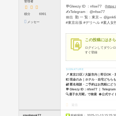
管理者
・
💬Gleezy ID ：nfsw77 (
https:
✍️Telegram : @nfsw77
大
積分
6991
📅出 勤 一 覧：東京→ @jpnk6
阪
メッセー
#東京出張 #デリヘル #素人女
ジを送信
デ
リ
この投稿にはさら
ヘ
ログイン
してダウンロ
ル
すぐ登録
出
張
・
📍 東京23区 / 大阪市内｜即日OK
💴 現金のみ｜ホテル・自宅どちら
宅
🔐 匿名相談・ご予約はお気軽にど
配
💬 Gleezy ID：nfsw77 ｜ Teleg
🔍凜子水月閣」で検索 🌐 公式サイト：ht
O
K
返信
｜
stephmak77
投稿場所： 2025-11-13 15:25:3